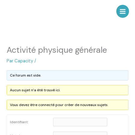
Aller
au
contenu
Activité physique générale
Par
Capacity
/
Ce forum est vide.
Aucun sujet n’a été trouvé ici.
Vous devez être connecté pour créer de nouveaux sujets.
Identifiant: