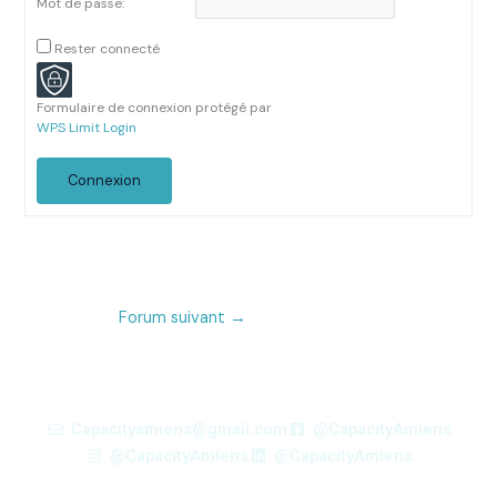
Mot de passe:
Rester connecté
Formulaire de connexion protégé par
WPS Limit Login
Connexion
Forum suivant
→
Capacityamiens@gmail.com
@CapacityAmiens
@CapacityAmiens
@CapacityAmiens