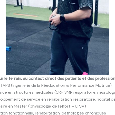
r le terrain, au contact direct des patients et des professio
TAPS (Ingénierie de la Rééducation & Performance Motrice)
nce en structures médicales (CRF, SMR respiratoire, neurolog
oppement de service en réhabilitation respiratoire, hôpital d
ire en Master (physiologie de l’effort – UPJV)
tion fonctionnelle, réhabilitation, pathologies chroniques