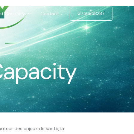
t Capacity
Contact
0756858287
apacity
teur des enjeux de santé, là